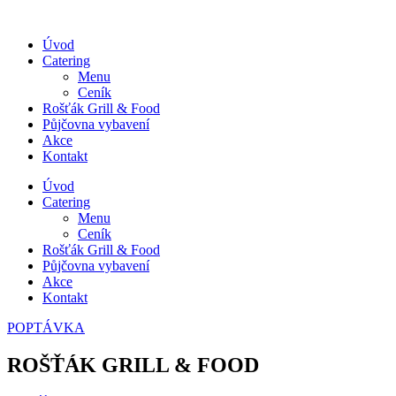
Úvod
Catering
Menu
Ceník
Rošťák Grill & Food
Půjčovna vybavení
Akce
Kontakt
Úvod
Catering
Menu
Ceník
Rošťák Grill & Food
Půjčovna vybavení
Akce
Kontakt
POPTÁVKA
ROŠŤÁK GRILL & FOOD